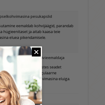
apselkohvimasina pesukapslid
sutamine eemaldab kohvijäägid, parandab
ja hügieenitaset ja aitab kaasa teie
sina eluea pikendamisele.
apselkohvimasina katlakivieemaldaja
apselkohvimasinat kaitstes seadet
ustuste eest. Katlakivi regulaarne
ikendab teie kapselkohvimasina eluiga.