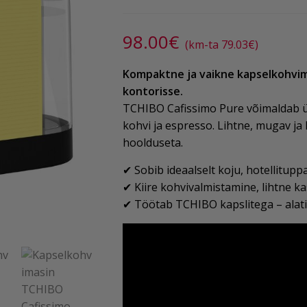
98.00
€
(km-ta
79.03
€
)
Kompaktne ja vaikne kapselkohvima
kontorisse.
TCHIBO Cafissimo Pure võimaldab ü
kohvi ja espresso. Lihtne, mugav ja 
hoolduseta.
✔ Sobib ideaalselt koju, hotellitupp
✔ Kiire kohvivalmistamine, lihtne k
✔ Töötab TCHIBO kapslitega – alati 