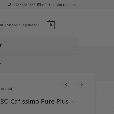
+372 5622 3327
info@kohvimasinad.ee
0
Sisene / Registreeru
T
H
 18 kuud
BO Cafissimo Pure Plus –