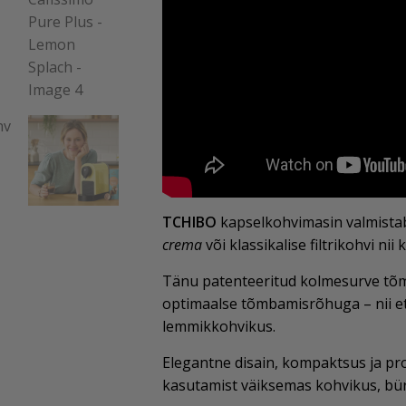
TCHIBO
kapselkohvimasin valmista
crema
või klassikalise filtrikohvi nii 
Tänu patenteeritud kolmesurve tõm
optimaalse tõmbamisrõhuga – nii e
lemmikkohvikus.
Elegantne disain, kompaktsus ja pr
kasutamist väiksemas kohvikus, büro