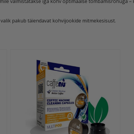
ile valmistatakse iga kohv optimaalse tõmbamisrõhuga – 
valik pakub täiendavat kohvijookide mitmekesisust.