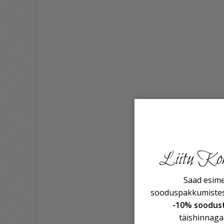
Liitu Koh
Saad esim
sooduspakkumistest
-10% soodus
täishinnaga 