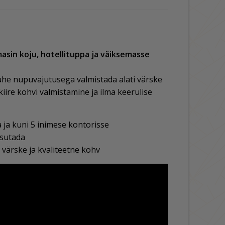
sin koju, hotellituppa ja väiksemasse
he nupuvajutusega valmistada alati värske
kiire kohvi valmistamine ja ilma keerulise
a ja kuni 5 inimese kontorisse
asutada
värske ja kvaliteetne kohv