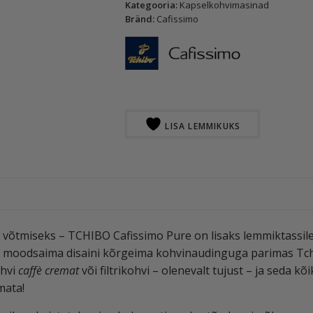
Kategooria:
Kapselkohvimasinad
Bränd:
Cafissimo
LISA LEMMIKUKS
 võtmiseks – TCHIBO Cafissimo Pure on lisaks lemmiktassile
 moodsaima disaini kõrgeima kohvinaudinguga parimas Tchi
ohvi
caffè cremat
või filtrikohvi – olenevalt tujust – ja seda 
mata!