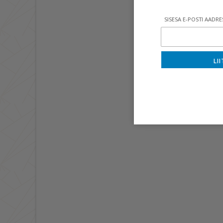
SISESA E-POSTI AADRE
LII