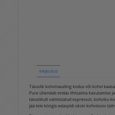
KIRJELDUS
Täiuslik kohvinauding kodus või kohvi kaasa
Pure ühendab endas lihtsaima kasutamise ja
täiuslikult valmistatud espressot, kohviku k
jää teie köögis edaspidi ükski kohvisoov täit