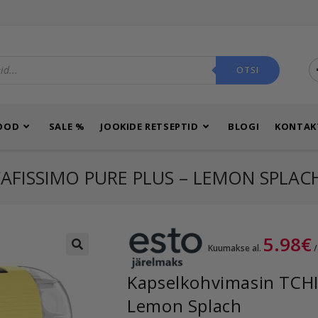
OTSI
OOD
SALE %
JOOKIDE RETSEPTID
BLOGI
KONTAK
AFISSIMO PURE PLUS – LEMON SPLAC
5.98
€
Kuumakse al.
/
🔍
Kapselkohvimasin TCHI
Lemon Splach