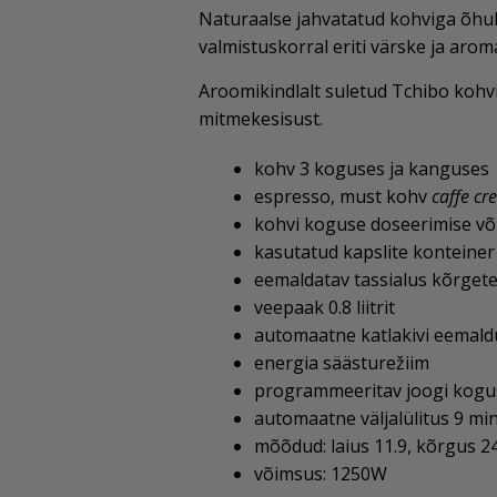
Naturaalse jahvatatud kohviga õhuk
valmistuskorral eriti värske ja aro
Aroomikindlalt suletud Tchibo kohvi
mitmekesisust.
kohv 3 koguses ja kanguses
espresso, must kohv
caffe c
kohvi koguse doseerimise võ
kasutatud kapslite konteiner 
eemaldatav tassialus kõrget
veepaak 0.8 liitrit
automaatne katlakivi eemald
energia säästurežiim
programmeeritav joogi kogu
automaatne väljalülitus 9 mi
mõõdud: laius 11.9, kõrgus 2
võimsus: 1250W