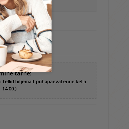
ses 11.97€)
mine tarne:
ui tellid hiljemalt pühapäeval enne kella
14.00.)