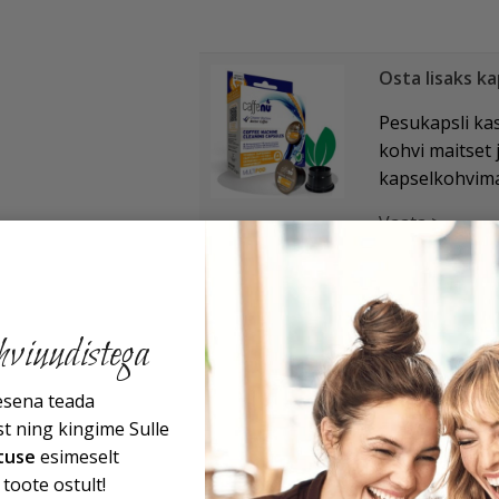
Osta lisaks k
Pesukapsli ka
kohvi maitset 
kapselkohvima
Vaata >
Osta lisaks k
Puhasta oma k
viuudistega
katlakivi kahj
eemaldamine p
esena teada
Vaata >
 ning kingime Sulle
tuse
esimeselt
toote ostult!