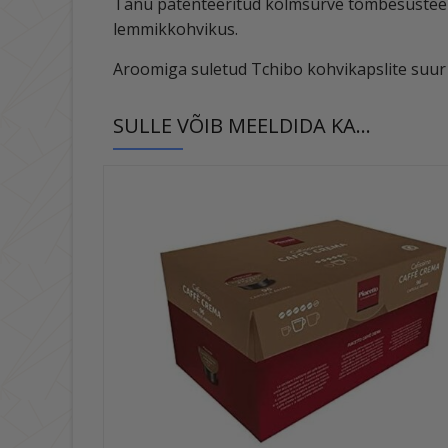
Tänu patenteeritud kolmsurve tõmbesüsteem
lemmikkohvikus.
Aroomiga suletud Tchibo kohvikapslite suur 
SULLE VÕIB MEELDIDA KA…