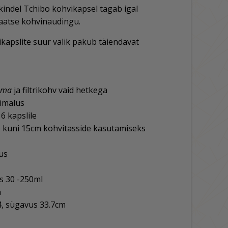
indel Tchibo kohvikapsel tagab igal
maatse kohvinaudingu.
kapslite suur valik pakub täiendavat
rema
ja filtrikohv vaid hetkega
imalus
6 kapslile
e kuni 15cm kohvitasside kasutamiseks
us
s 30 -250ml
n
4, sügavus 33.7cm