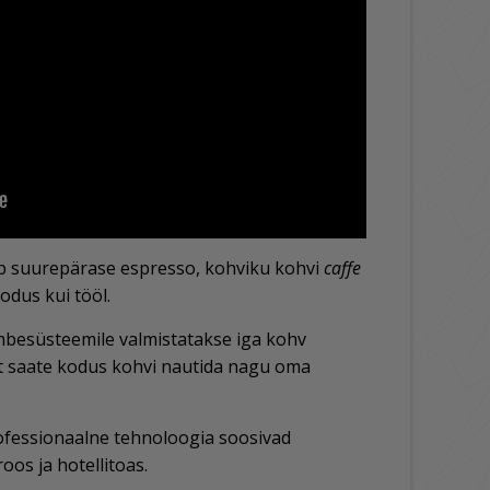
b suurepärase espresso, kohviku kohvi
caffe
kodus kui tööl.
besüsteemile valmistatakse iga kohv
t saate kodus kohvi nautida nagu oma
ofessionaalne tehnoloogia soosivad
os ja hotellitoas.