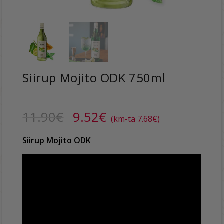
Siirup Mojito ODK 750ml
11.90
€
9.52
€
(km-ta
7.68
€
)
Siirup Mojito ODK