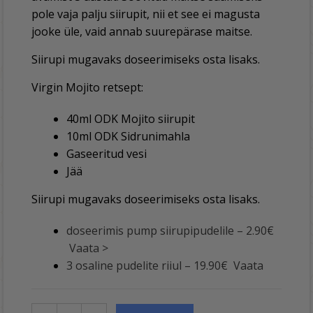
pole vaja palju siirupit, nii et see ei magusta
jooke üle, vaid annab suurepärase maitse.
Siirupi mugavaks doseerimiseks osta lisaks.
Virgin Mojito retsept:
40ml ODK Mojito siirupit
10ml ODK Sidrunimahla
Gaseeritud vesi
Jää
Siirupi mugavaks doseerimiseks osta lisaks.
doseerimis pump siirupipudelile – 2.90€
Vaata >
3 osaline pudelite riiul – 19.90€ Vaata
A