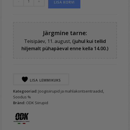
-
+
LISA KORVI
l
t
e
r
Järgmine tarne:
n
Teisipäev, 11. august,
(juhul kui tellid
a
hiljemalt pühapäeval enne kella 14.00.)
t
i
v
e
:
LISA LEMMIKUKS
Kategooriad:
Joogisiirupid ja mahlakontsentraadid
,
Soodus %
Bränd:
ODK Siirupid