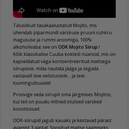
Täiuslikult tasakaalustatud Mojito, mis
ühendab piparmündi värskuse pruuni suhkru
magususe ja rummi aroomiga, 100%
alkoholivaba: see on
ODK Mojito Siirup
!
Kõik klassikalise Cuuba kokteili nüansid, mis on
kapseldatud väga kontsentreeritud maitsega
siirupisse, mida nautida jääga ja segada
vastavalt teie eelistustele… ja teie
loomingulisusele!
Proovige seda siirupit oma järgmises Mojitos,
kui teil on puudu mõned olulised värsked
koostisosad.
ODK-siirupid jagub kauaks ja kestavad pärast
avamist 3 aastat. Soovitud maitse saamiseks