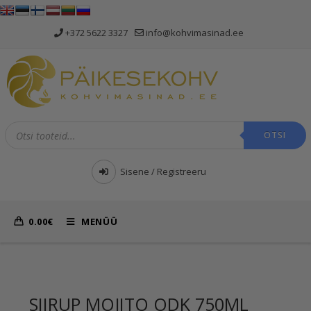
+372 5622 3327
info@kohvimasinad.ee
OTSI
Sisene / Registreeru
0.00
€
MENÜÜ
SIIRUP MOJITO ODK 750ML