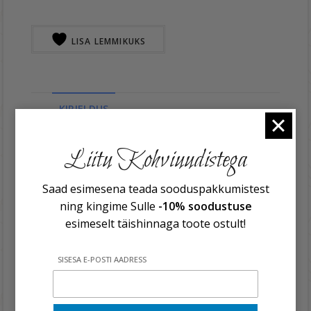
LISA LEMMIKUKS
KIRJELDUS
Mojito maitseline siirup ODK 750ml
Liitu Kohviuudistega
Gluteenivaba
Saad esimesena teada sooduspakkumistest
Koostisosad:
suhkur, vesi, kontsentreeritud
ning kingime Sulle
-10% soodustuse
laimimahl , lõhna- ja maitseained,
esimeselt täishinnaga toote ostult!
saflooriekstrakt, toiduvärv: E133
SISESA E-POSTI AADRESS
Toitumisalane teave:
100g toodet sisaldab
keskmiselt: