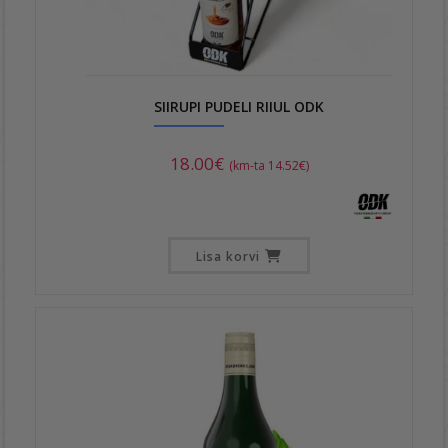
SIIRUPI PUDELI RIIUL ODK
18.00
€
(km-ta
14.52
€
)
Lisa korvi