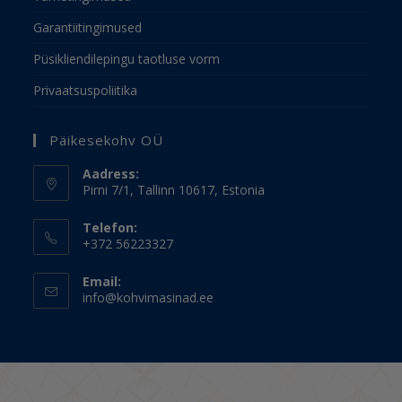
Garantiitingimused
Püsikliendilepingu taotluse vorm
Privaatsuspoliitika
Päikesekohv OÜ
Aadress:
Pirni 7/1, Tallinn 10617, Estonia
Telefon:
+372 56223327
Email:
info@kohvimasinad.ee